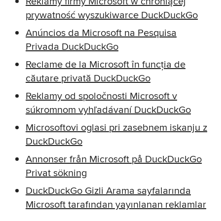
Reklamy firmy Microsoft w chroniącej
prywatność wyszukiwarce DuckDuckGo
Anúncios da Microsoft na Pesquisa
Privada DuckDuckGo
Reclame de la Microsoft în funcția de
căutare privată DuckDuckGo
Reklamy od spoločnosti Microsoft v
súkromnom vyhľadávaní DuckDuckGo
Microsoftovi oglasi pri zasebnem iskanju z
DuckDuckGo
Annonser från Microsoft på DuckDuckGo
Privat sökning
DuckDuckGo Gizli Arama sayfalarında
Microsoft tarafından yayınlanan reklamlar