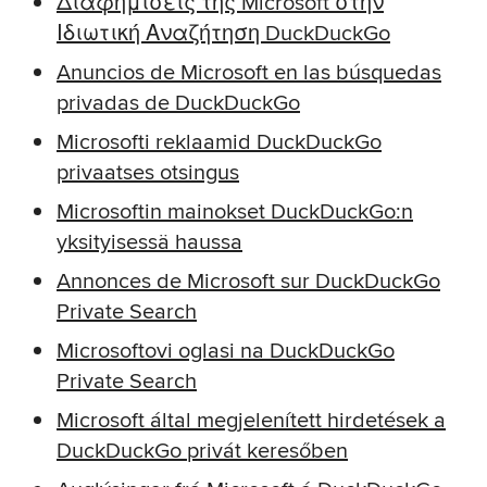
Διαφημίσεις της Microsoft στην
Ιδιωτική Αναζήτηση DuckDuckGo
Anuncios de Microsoft en las búsquedas
privadas de DuckDuckGo
Microsofti reklaamid DuckDuckGo
privaatses otsingus
Microsoftin mainokset DuckDuckGo:n
yksityisessä haussa
Annonces de Microsoft sur DuckDuckGo
Private Search
Microsoftovi oglasi na DuckDuckGo
Private Search
Microsoft által megjelenített hirdetések a
DuckDuckGo privát keresőben