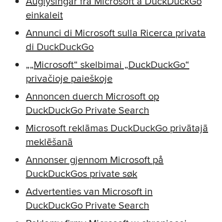
Auglýsingar frá Microsoft á DuckDuckGo
einkaleit
Annunci di Microsoft sulla Ricerca privata
di DuckDuckGo
„„Microsoft“ skelbimai „DuckDuckGo“
privačioje paieškoje
Annoncen duerch Microsoft op
DuckDuckGo Private Search
Microsoft reklāmas DuckDuckGo privātajā
meklēšanā
Annonser gjennom Microsoft på
DuckDuckGos private søk
Advertenties van Microsoft in
DuckDuckGo Private Search